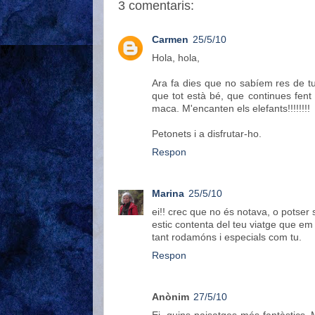
3 comentaris:
Carmen
25/5/10
Hola, hola,
Ara fa dies que no sabíem res de t
que tot està bé, que continues fent 
maca. M'encanten els elefants!!!!!!!!
Petonets i a disfrutar-ho.
Respon
Marina
25/5/10
ei!! crec que no és notava, o potser si
estic contenta del teu viatge que em 
tant rodamóns i especials com tu.
Respon
Anònim
27/5/10