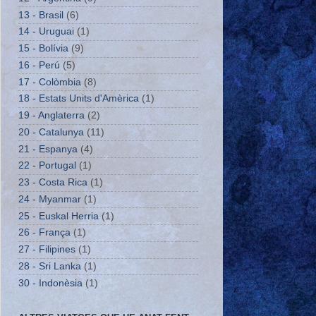
13 - Brasil
(6)
14 - Uruguai
(1)
15 - Bolívia
(9)
16 - Perú
(5)
17 - Colòmbia
(8)
18 - Estats Units d'Amèrica
(1)
19 - Anglaterra
(2)
20 - Catalunya
(11)
21 - Espanya
(4)
22 - Portugal
(1)
23 - Costa Rica
(1)
24 - Myanmar
(1)
25 - Euskal Herria
(1)
26 - França
(1)
27 - Filipines
(1)
28 - Sri Lanka
(1)
30 - Indonèsia
(1)