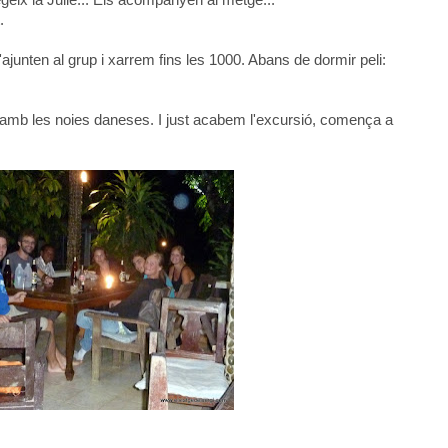
afegeix la Julie... Els acompanyen al metge...
.
'ajunten al grup i xarrem fins les 1000. Abans de dormir peli:
 amb les noies daneses. I just acabem l'excursió, comença a