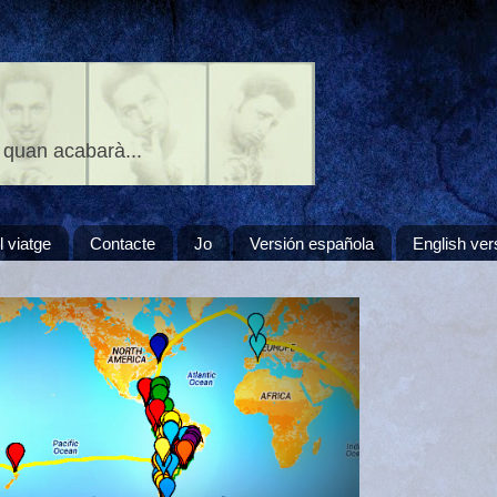
 quan acabarà...
l viatge
Contacte
Jo
Versión española
English ver