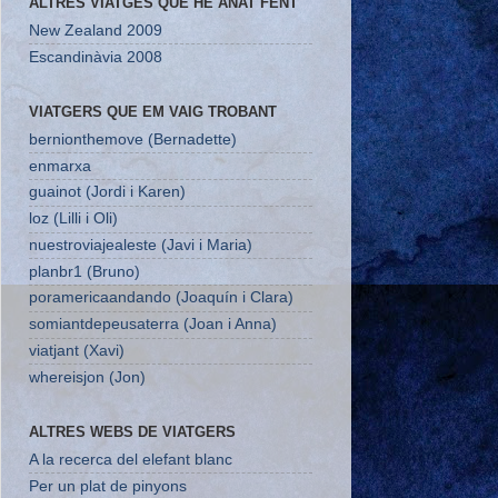
ALTRES VIATGES QUE HE ANAT FENT
New Zealand 2009
Escandinàvia 2008
VIATGERS QUE EM VAIG TROBANT
bernionthemove (Bernadette)
enmarxa
guainot (Jordi i Karen)
loz (Lilli i Oli)
nuestroviajealeste (Javi i Maria)
planbr1 (Bruno)
poramericaandando (Joaquín i Clara)
somiantdepeusaterra (Joan i Anna)
viatjant (Xavi)
whereisjon (Jon)
ALTRES WEBS DE VIATGERS
A la recerca del elefant blanc
Per un plat de pinyons