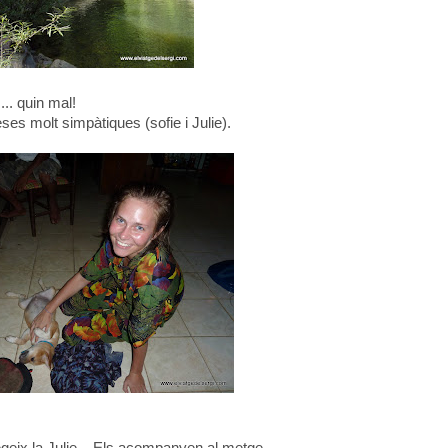
.. quin mal!
s molt simpàtiques (sofie i Julie).