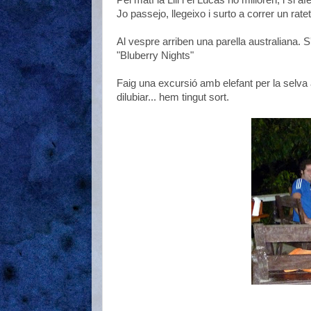
Pel matí la Lili i el Lucas no milloren, i si 
Jo passejo, llegeixo i surto a correr un ratet
Al vespre arriben una parella australiana. S
"Bluberry Nights"
Faig una excursió amb elefant per la selva
dilubiar... hem tingut sort.