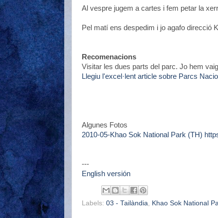
Al vespre jugem a cartes i fem petar la xe
Pel matí ens despedim i jo agafo direcció
Recomenacions
Visitar les dues parts del parc. Jo hem vaig 
Llegiu l'excel·lent article sobre Parcs Nac
Algunes Fotos
2010-05-Khao Sok National Park (TH) h
---
English versión
Labels:
03 - Tailàndia
,
Khao Sok National P