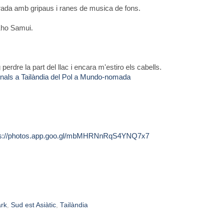
rrada amb gripaus i ranes de musica de fons.
 Kho Samui.
perdre la part del llac i encara m'estiro els cabells.
ionals a Tailàndia del Pol a Mundo-nomada
ttps://photos.app.goo.gl/mbMHRNnRqS4YNQ7x7
ark
,
Sud est Asiàtic
,
Tailàndia