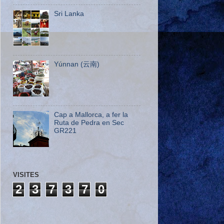
Sri Lanka
Yúnnan (云南)
Cap a Mallorca, a fer la
Ruta de Pedra en Sec
GR221
VISITES
2
3
7
3
7
0