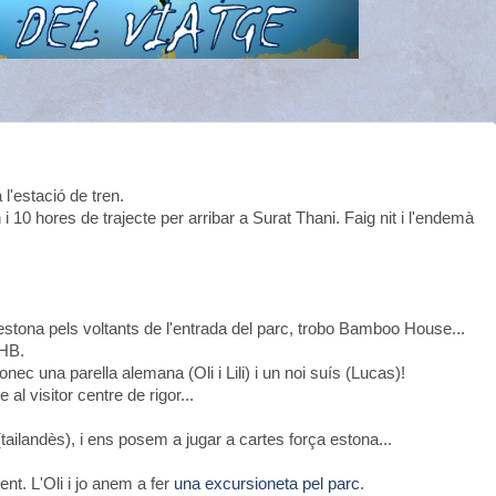
l'estació de tren.
 10 hores de trajecte per arribar a Surat Thani. Faig nit i l'endemà
stona pels voltants de l'entrada del parc, trobo Bamboo House...
THB.
conec una parella alemana (Oli i Lili) i un noi suís (Lucas)!
al visitor centre de rigor...
tailandès), i ens posem a jugar a cartes força estona...
nt. L'Oli i jo anem a fer
una excursioneta pel parc
.