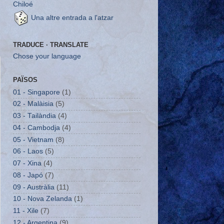
Chiloé
Una altre entrada a l'atzar
TRADUCE · TRANSLATE
Chose your language
PAÏSOS
01 - Singapore
(1)
02 - Malàisia
(5)
03 - Tailàndia
(4)
04 - Cambodja
(4)
05 - Vietnam
(8)
06 - Laos
(5)
07 - Xina
(4)
08 - Japó
(7)
09 - Austràlia
(11)
10 - Nova Zelanda
(1)
11 - Xile
(7)
12 - Argentina
(9)