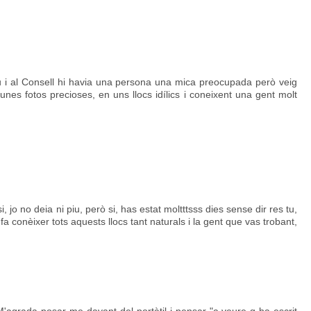
u i al Consell hi havia una persona una mica preocupada però veig
unes fotos precioses, en uns llocs idílics i coneixent una gent molt
, jo no deia ni piu, però si, has estat moltttsss dies sense dir res tu,
fa conèixer tots aquests llocs tant naturals i la gent que vas trobant,