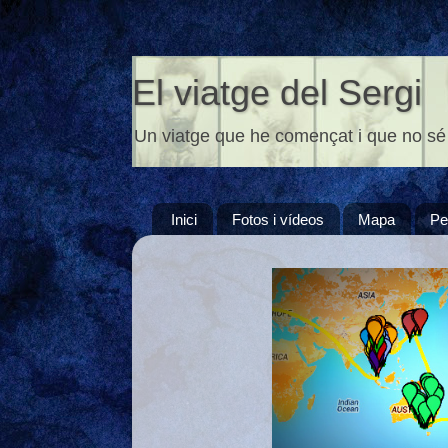
El viatge del Sergi
Un viatge que he començat i que no sé
Inici
Fotos i vídeos
Mapa
Pe