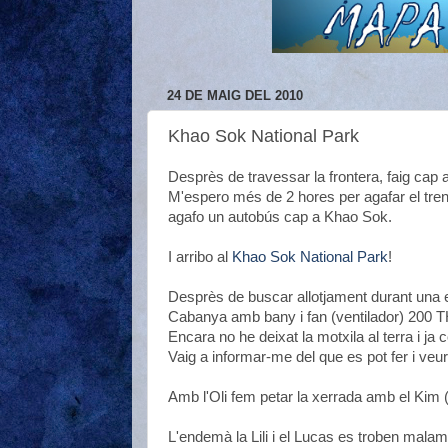
24 DE MAIG DEL 2010
Khao Sok National Park
Desprès de travessar la frontera, faig cap a 
M'espero més de 2 hores per agafar el tren i
agafo un autobús cap a Khao Sok.
I arribo al
Khao Sok National Park
!
Desprès de buscar allotjament durant una e
Cabanya amb bany i fan (ventilador) 200 
Encara no he deixat la motxila al terra i ja 
Vaig a informar-me del que es pot fer i veure 
Amb l'Oli fem petar la xerrada amb el Kim (
L'endemà la Lili i el Lucas es troben malame