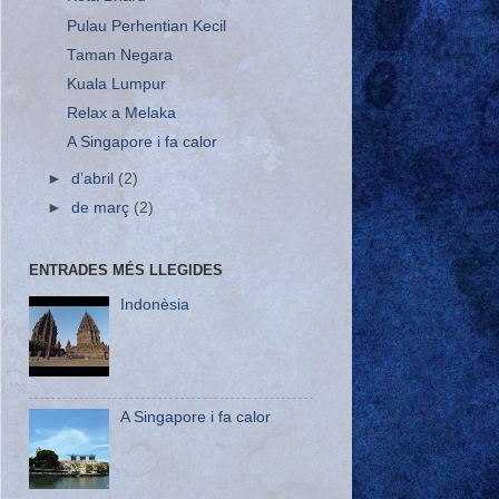
Pulau Perhentian Kecil
Taman Negara
Kuala Lumpur
Relax a Melaka
A Singapore i fa calor
►
d’abril
(2)
►
de març
(2)
ENTRADES MÉS LLEGIDES
Indonèsia
A Singapore i fa calor