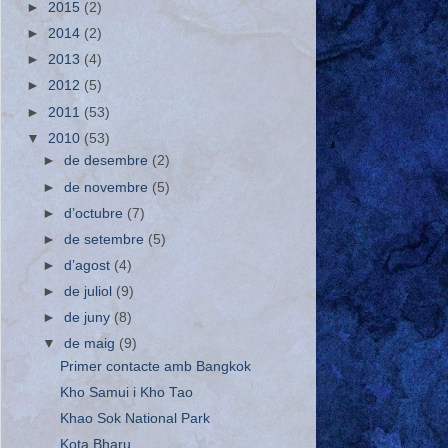
►
2015
(2)
►
2014
(2)
►
2013
(4)
►
2012
(5)
►
2011
(53)
▼
2010
(53)
►
de desembre
(2)
►
de novembre
(5)
►
d’octubre
(7)
►
de setembre
(5)
►
d’agost
(4)
►
de juliol
(9)
►
de juny
(8)
▼
de maig
(9)
Primer contacte amb Bangkok
Kho Samui i Kho Tao
Khao Sok National Park
Kota Bharu