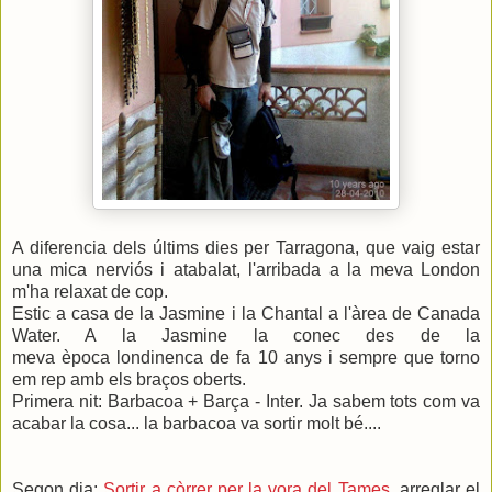
A diferencia dels últims dies per Tarragona, que vaig estar
una mica nerviós i atabalat, l'arribada a la meva London
m'ha relaxat de cop.
Estic a casa de la Jasmine i la Chantal a l'àrea de Canada
Water. A la Jasmine la conec des de la
meva època londinenca de fa 10 anys i sempre que torno
em rep amb els braços oberts.
Primera nit: Barbacoa + Barça - Inter. Ja sabem tots com va
acabar la cosa... la barbacoa va sortir molt bé....
Segon dia:
Sortir a còrrer per la vora del Tames
, arreglar el