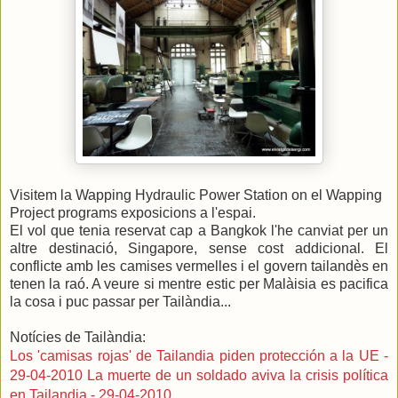
Visitem la Wapping Hydraulic Power Station on el Wapping
Project programs exposicions a l'espai.
El vol que tenia reservat cap a Bangkok l'he canviat per un
altre destinació, Singapore, sense cost addicional. El
conflicte amb les camises vermelles i el govern tailandès en
tenen la raó. A veure si mentre estic per Malàisia es pacifica
la cosa i puc passar per Tailàndia...
Notícies de Tailàndia:
Los 'camisas rojas' de Tailandia piden protección a la UE -
29-04-2010
La muerte de un soldado aviva la crisis política
en Tailandia - 29-04-2010