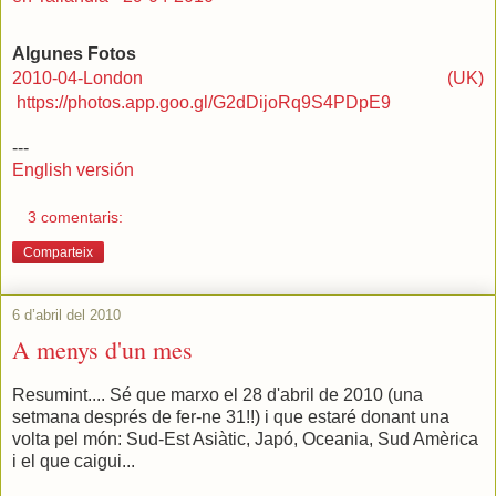
Algunes Fotos
2010-04-London (UK)
https://photos.app.goo.gl/G2dDijoRq9S4PDpE9
---
English versión
3 comentaris:
Comparteix
6 d’abril del 2010
A menys d'un mes
Resumint.... Sé que marxo el 28 d'abril de 2010 (una
setmana després de fer-ne 31!!) i que estaré donant una
volta pel món: Sud-Est Asiàtic, Japó, Oceania, Sud Amèrica
i el que caigui...