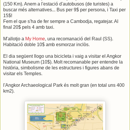
(150 Km). Anem a l'estació d'autobusos (de turistes) a
buscar més alternatives... Bus per 9$ per persona, i Taxi per
15$!
Fem el que s'ha de fer sempre a Cambodja, regatejar. Al
final 20$ pels 4 amb taxi.
M'allotjo a
My Home
, una recomanació del Raul (SS).
Habitació doble 10$ amb esmorzar inclòs.
El dia següent llogo una bicicleta i vaig a visitar el Angkor
National Museum (10$). Molt recomanable per entendre la
història, simbolisme de les estructures i figures abans de
visitar els Temples.
l'Angkor Archaeological Park és molt gran (en total uns 400
km2).