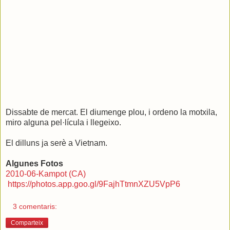
Dissabte de mercat. El diumenge plou, i ordeno la motxila,
miro alguna pel·lícula i llegeixo.
El dilluns ja serè a Vietnam.
Algunes Fotos
2010-06-Kampot (CA)
https://photos.app.goo.gl/9FajhTtmnXZU5VpP6
3 comentaris:
Comparteix