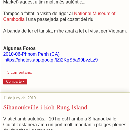
Market) aquest últim molt més autèntic...
Tampoc a faltat la visita de rigor al
National Museum of
Cambodia
i una passejada pel costat del riu.
A banda de fer el turista, m'he anat a fet el visat per Vietnam.
Algunes Fotos
2010-06-Phnom Penh (CA)
https://photos.app.goo.gl/tZi2KgS5a99bvzLz9
3 comentaris:
Comparteix
11 de juny del 2010
Sihanoukville i Koh Rung Island
Viatjet amb autobús... 10 hores! I arribo a Sihanoukville.
Ciutat costanera amb un port molt important i platges plenes