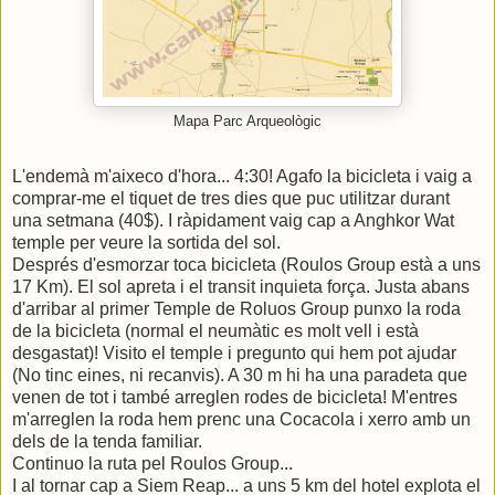
Mapa Parc Arqueològic
L'endemà m'aixeco d'hora... 4:30! Agafo la bicicleta i vaig a
comprar-me el tiquet de tres dies que puc utilitzar durant
una setmana (40$). I ràpidament vaig cap a Anghkor Wat
temple per veure la sortida del sol.
Després d'esmorzar toca bicicleta (Roulos Group està a uns
17 Km). El sol apreta i el transit inquieta força. Justa abans
d'arribar al primer Temple de Roluos Group punxo la roda
de la bicicleta (normal el neumàtic es molt vell i està
desgastat)! Visito el temple i pregunto qui hem pot ajudar
(No tinc eines, ni recanvis). A 30 m hi ha una paradeta que
venen de tot i també arreglen rodes de bicicleta! M'entres
m'arreglen la roda hem prenc una Cocacola i xerro amb un
dels de la tenda familiar.
Continuo la ruta pel Roulos Group...
I al tornar cap a Siem Reap... a uns 5 km del hotel explota el