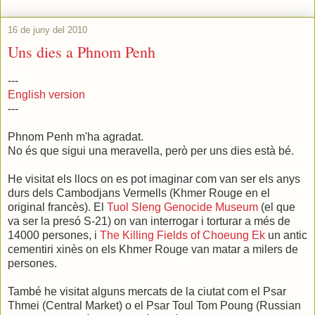
16 de juny del 2010
Uns dies a Phnom Penh
---
English version
---
Phnom Penh m'ha agradat.
No és que sigui una meravella, però per uns dies està bé.
He visitat els llocs on es pot imaginar com van ser els anys
durs dels Cambodjans Vermells (Khmer Rouge en el
original francès). El
Tuol Sleng Genocide Museum
(el que
va ser la presó S-21) on van interrogar i torturar a més de
14000 persones, i
The Killing Fields of Choeung Ek
un antic
cementiri xinès on els Khmer Rouge van matar a milers de
persones.
També he visitat alguns mercats de la ciutat com el Psar
Thmei (Central Market) o el Psar Toul Tom Poung (Russian