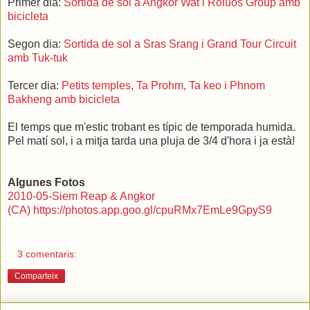
Primer dia:
Sortida de sol a Angkor Wat i Roluos Group amb
bicicleta
Segon dia:
Sortida de sol a Sras Srang i Grand Tour Circuit
amb Tuk-tuk
Tercer dia:
Petits temples, Ta Prohm, Ta keo i Phnom
Bakheng amb bicicleta
El temps que m'estic trobant es típic de temporada humida.
Pel matí sol, i a mitja tarda una pluja de 3/4 d'hora i ja està!
Algunes Fotos
2010-05-Siem Reap & Angkor
(CA) https://photos.app.goo.gl/cpuRMx7EmLe9GpyS9
3 comentaris:
Comparteix