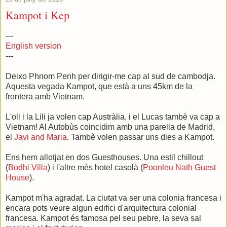
Kampot i Kep
---
English version
---
Deixo Phnom Penh per dirigir-me cap al sud de cambodja.
Aquesta vegada Kampot, que està a uns 45km de la
frontera amb Vietnam.
L'oli i la Lili ja volen cap Austràlia, i el Lucas tambè va cap a
Vietnam! Al Autobùs coincidim amb una parella de Madrid,
el
Javi and Maria
. Tambè volen passar uns dies a Kampot.
Ens hem allotjat en dos Guesthouses. Una estil chillout
(
Bodhi Villa
) i l'altre més hotel casolà (
Poonleu Nath Guest
House
).
Kampot m'ha agradat. La ciutat va ser una colonia francesa i
encara pots veure algun edifici d'arquitectura colonial
francesa. Kampot és famosa pel seu pebre, la seva sal