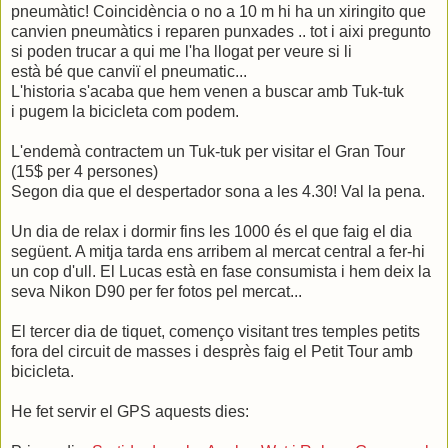
pneumàtic! Coincidència o no a 10 m hi ha un xiringito que
canvien pneumàtics i reparen punxades .. tot i aixi pregunto
si poden trucar a qui me l'ha llogat per veure si li
està bé que canviï el pneumatic...
L'historia s'acaba que hem venen a buscar amb Tuk-tuk
i pugem la bicicleta com podem.
L'endemà contractem un Tuk-tuk per visitar el Gran Tour
(15$ per 4 persones)
Segon dia que el despertador sona a les 4.30! Val la pena.
Un dia de relax i dormir fins les 1000 és el que faig el dia
següent. A mitja tarda ens arribem al mercat central a fer-hi
un cop d'ull. El Lucas està en fase consumista i hem deix la
seva Nikon D90 per fer fotos pel mercat...
El tercer dia de tiquet, començo visitant tres temples petits
fora del circuit de masses i desprès faig el Petit Tour amb
bicicleta.
He fet servir el GPS aquests dies: