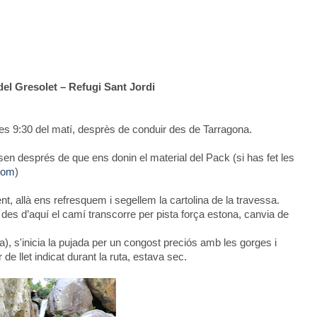
del Gresolet – Refugi Sant Jordi
s 9:30 del matí, desprès de conduir des de Tarragona.
 després de que ens donin el material del Pack (si has fet les
com
)
nt, allà ens refresquem i segellem la cartolina de la travessa.
 des d’aquí el camí transcorre per pista força estona, canvia de
ta), s'inicia la pujada per un congost preciós amb les gorges i
de llet indicat durant la ruta, estava sec.