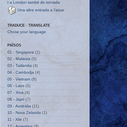
I a London també de tornada
Una altre entrada a l'atzar
TRADUCE · TRANSLATE
Chose your language
PAÏSOS
01 - Singapore
(1)
02 - Malàisia
(5)
03 - Tailàndia
(4)
04 - Cambodja
(4)
05 - Vietnam
(8)
06 - Laos
(5)
07 - Xina
(4)
08 - Japó
(7)
09 - Austràlia
(11)
10 - Nova Zelanda
(1)
11 - Xile
(7)
12 - Argentina
(9)