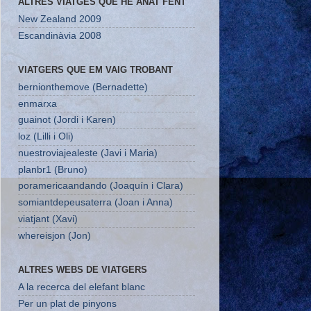
ALTRES VIATGES QUE HE ANAT FENT
New Zealand 2009
Escandinàvia 2008
VIATGERS QUE EM VAIG TROBANT
bernionthemove (Bernadette)
enmarxa
guainot (Jordi i Karen)
loz (Lilli i Oli)
nuestroviajealeste (Javi i Maria)
planbr1 (Bruno)
poramericaandando (Joaquín i Clara)
somiantdepeusaterra (Joan i Anna)
viatjant (Xavi)
whereisjon (Jon)
ALTRES WEBS DE VIATGERS
A la recerca del elefant blanc
Per un plat de pinyons