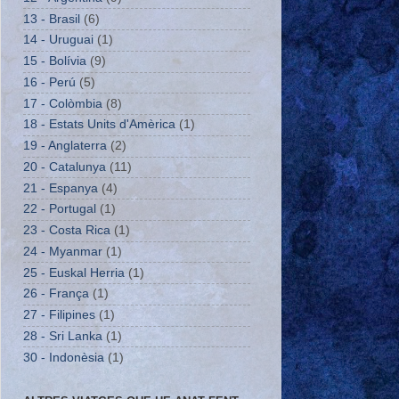
13 - Brasil
(6)
14 - Uruguai
(1)
15 - Bolívia
(9)
16 - Perú
(5)
17 - Colòmbia
(8)
18 - Estats Units d'Amèrica
(1)
19 - Anglaterra
(2)
20 - Catalunya
(11)
21 - Espanya
(4)
22 - Portugal
(1)
23 - Costa Rica
(1)
24 - Myanmar
(1)
25 - Euskal Herria
(1)
26 - França
(1)
27 - Filipines
(1)
28 - Sri Lanka
(1)
30 - Indonèsia
(1)