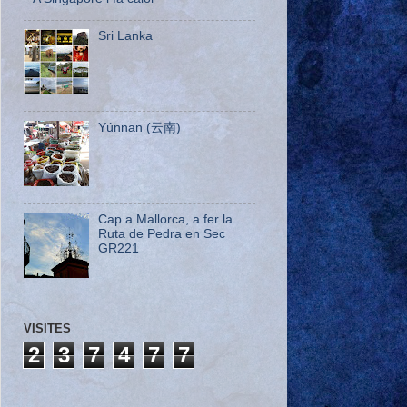
Sri Lanka
Yúnnan (云南)
Cap a Mallorca, a fer la
Ruta de Pedra en Sec
GR221
VISITES
2
3
7
4
7
7