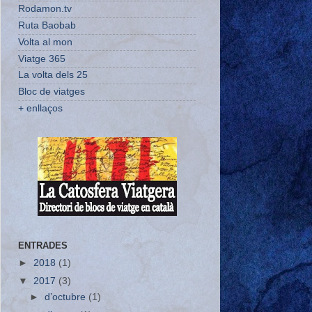
Rodamon.tv
Ruta Baobab
Volta al mon
Viatge 365
La volta dels 25
Bloc de viatges
+ enllaços
ENTRADES
►
2018
(1)
▼
2017
(3)
►
d’octubre
(1)