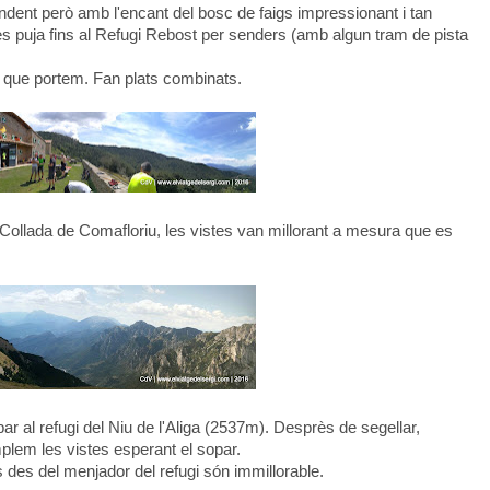
undent però amb l'encant del bosc de faigs impressionant i tan
es puja fins al Refugi Rebost per senders (amb algun tram de pista
 que portem. Fan plats combinats.
Collada de Comafloriu, les vistes van millorant a mesura que es
ar al refugi del Niu de l'Aliga (2537m). Desprès de segellar,
plem les vistes esperant el sopar.
s des del menjador del refugi són immillorable.