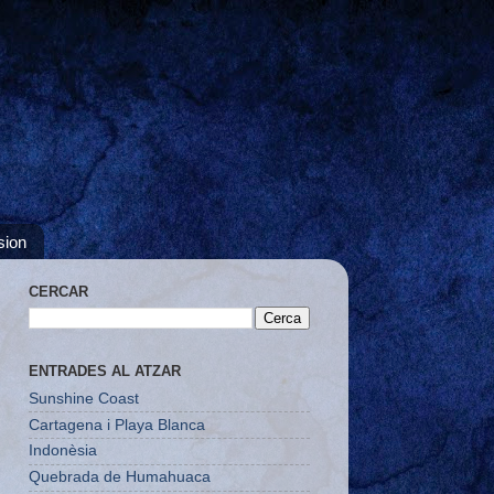
sion
CERCAR
ENTRADES AL ATZAR
Sunshine Coast
Cartagena i Playa Blanca
Indonèsia
Quebrada de Humahuaca