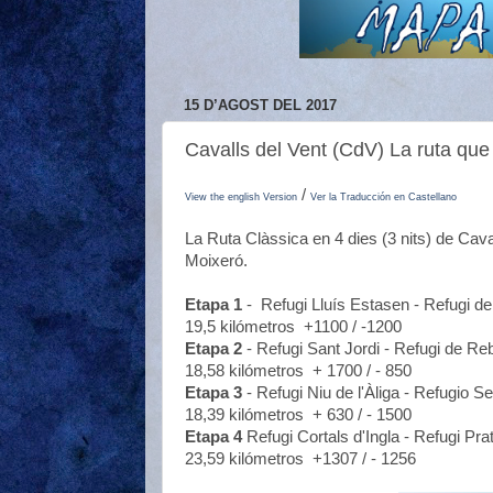
15 D’AGOST DEL 2017
Cavalls del Vent (CdV) La ruta que 
/
View the english Version
Ver la Traducción en Castellano
La Ruta Clàssica en 4 dies (3 nits) de Cava
Moixeró.
Etapa 1
- Refugi Lluís Estasen - Refugi de
19,5 kilómetros +1100 / -1200
Etapa 2
- Refugi Sant Jordi - Refugi de Reb
18,58 kilómetros + 1700 / - 850
Etapa 3
- Refugi Niu de l'Àliga - Refugio S
18,39 kilómetros + 630 / - 1500
Etapa 4
Refugi Cortals d'Ingla - Refugi Pra
23,59 kilómetros +1307 / - 1256