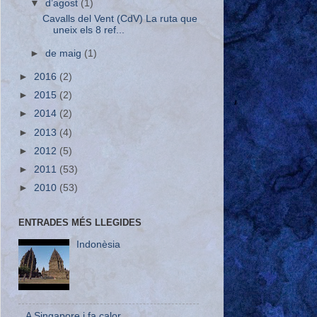
▼
d’agost
(1)
Cavalls del Vent (CdV) La ruta que
uneix els 8 ref...
►
de maig
(1)
►
2016
(2)
►
2015
(2)
►
2014
(2)
►
2013
(4)
►
2012
(5)
►
2011
(53)
►
2010
(53)
ENTRADES MÉS LLEGIDES
Indonèsia
A Singapore i fa calor