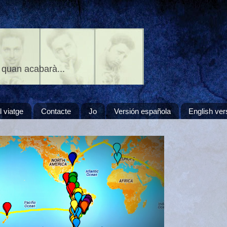
 quan acabarà...
l viatge
Contacte
Jo
Versión española
English ver