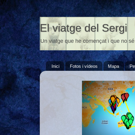
El viatge del Sergi
Un viatge que he començat i que no sé
Inici
Fotos i vídeos
Mapa
Pe