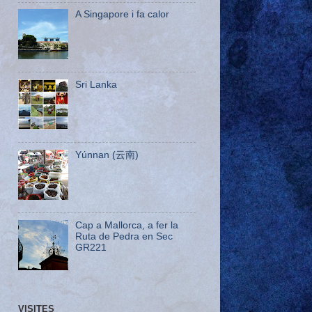
A Singapore i fa calor
Sri Lanka
Yúnnan (云南)
Cap a Mallorca, a fer la
Ruta de Pedra en Sec
GR221
VISITES