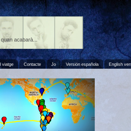
 quan acabarà...
l viatge
Contacte
Jo
Versión española
English ver