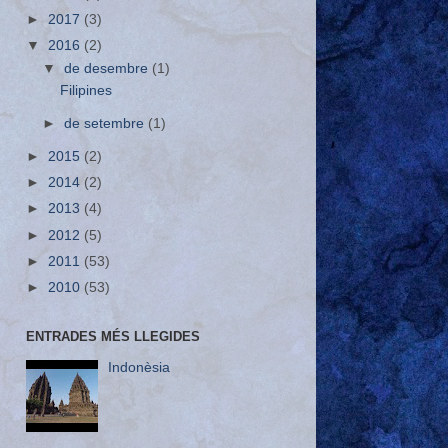
►
2017
(3)
▼
2016
(2)
▼
de desembre
(1)
Filipines
►
de setembre
(1)
►
2015
(2)
►
2014
(2)
►
2013
(4)
►
2012
(5)
►
2011
(53)
►
2010
(53)
ENTRADES MÉS LLEGIDES
Indonèsia