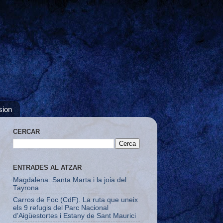
sion
CERCAR
ENTRADES AL ATZAR
Magdalena. Santa Marta i la joia del
Tayrona
Carros de Foc (CdF). La ruta que uneix
els 9 refugis del Parc Nacional
d’Aigüestortes i Estany de Sant Maurici