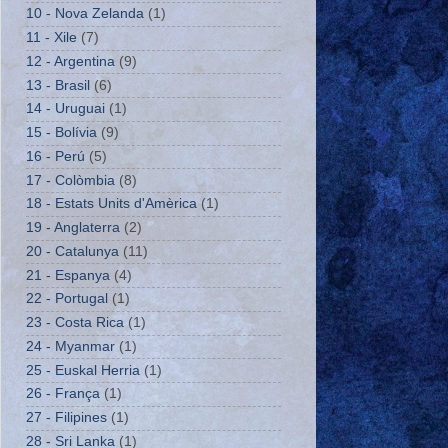
10 - Nova Zelanda
(1)
11 - Xile
(7)
12 - Argentina
(9)
13 - Brasil
(6)
14 - Uruguai
(1)
15 - Bolívia
(9)
16 - Perú
(5)
17 - Colòmbia
(8)
18 - Estats Units d'Amèrica
(1)
19 - Anglaterra
(2)
20 - Catalunya
(11)
21 - Espanya
(4)
22 - Portugal
(1)
23 - Costa Rica
(1)
24 - Myanmar
(1)
25 - Euskal Herria
(1)
26 - França
(1)
27 - Filipines
(1)
28 - Sri Lanka
(1)