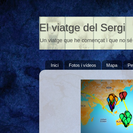
El viatge del Sergi
Un viatge que he començat i que no sé
Inici
Fotos i vídeos
Mapa
Pe