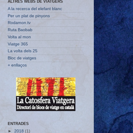
ALTRES WEBS DE VIATGERS
A la recerca del elefant blanc
Per un plat de pinyons
Rodamon.tv
Ruta Baobab
Volta al mon
Viatge 365
La volta dels 25
Bloc de viatges
+ enllaços
ENTRADES
►
2018
(1)