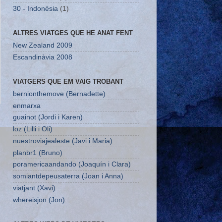
30 - Indonèsia
(1)
ALTRES VIATGES QUE HE ANAT FENT
New Zealand 2009
Escandinàvia 2008
VIATGERS QUE EM VAIG TROBANT
bernionthemove (Bernadette)
enmarxa
guainot (Jordi i Karen)
loz (Lilli i Oli)
nuestroviajealeste (Javi i Maria)
planbr1 (Bruno)
poramericaandando (Joaquín i Clara)
somiantdepeusaterra (Joan i Anna)
viatjant (Xavi)
whereisjon (Jon)