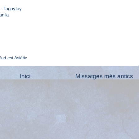
 - Tagaytay
anila
Sud est Asiàtic
Inici
Missatges més antics