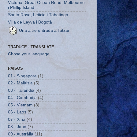
Victoria. Great Ocean Road, Melbourne
i Phillip Island
Santa Rosa, Leticia i Tabatinga
Villa de Leyva i Bogotà
Una altre entrada a l'atzar
TRADUCE · TRANSLATE
Chose your language
PAÏSOS
01 - Singapore
(1)
02 - Malàisia
(5)
03 - Tailàndia
(4)
04 - Cambodja
(4)
05 - Vietnam
(8)
06 - Laos
(5)
07 - Xina
(4)
08 - Japó
(7)
09 - Austràlia
(11)