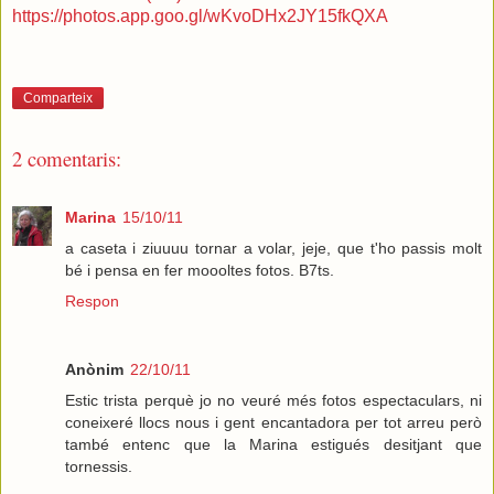
https://photos.app.goo.gl/wKvoDHx2JY15fkQXA
Comparteix
2 comentaris:
Marina
15/10/11
a caseta i ziuuuu tornar a volar, jeje, que t'ho passis molt
bé i pensa en fer moooltes fotos. B7ts.
Respon
Anònim
22/10/11
Estic trista perquè jo no veuré més fotos espectaculars, ni
coneixeré llocs nous i gent encantadora per tot arreu però
també entenc que la Marina estigués desitjant que
tornessis.