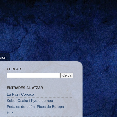
sion
CERCAR
ENTRADES AL ATZAR
La Paz i Coroico
Kobe, Osaka i Kyoto de nou
Pedales de León. Picos de Europa
Hue