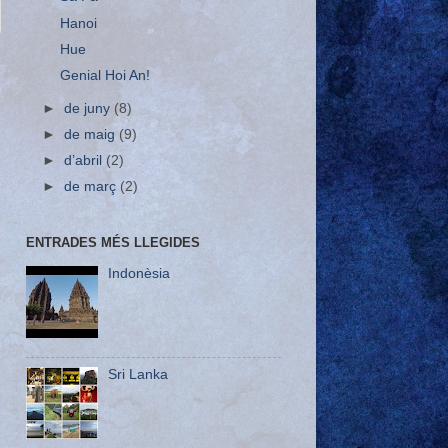
Hanoi
Hue
Genial Hoi An!
►
de juny
(8)
►
de maig
(9)
►
d’abril
(2)
►
de març
(2)
ENTRADES MÉS LLEGIDES
Indonèsia
Sri Lanka