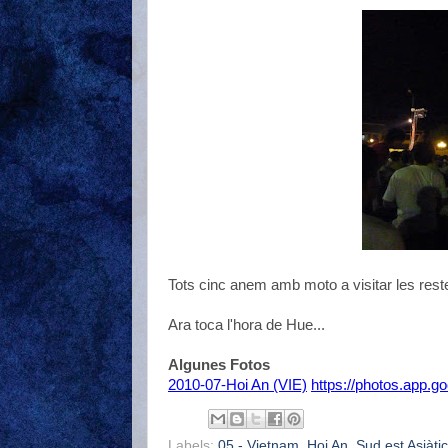
Tots cinc anem amb moto a visitar les reste
Ara toca l'hora de Hue...
Algunes Fotos
2010-07-Hoi An (VIE)
https://photos.app
Labels:
05 - Vietnam
,
Hoi An
,
Sud est Asiàtic