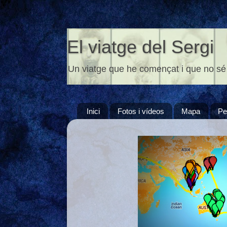
El viatge del Sergi
Un viatge que he començat i que no sé
Inici
Fotos i vídeos
Mapa
Pe