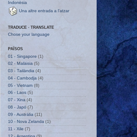
Indonèsia
Una altre entrada a l'atzar
TRADUCE · TRANSLATE
Chose your language
PAÏSOS
01 - Singapore
(1)
02 - Malàisia
(5)
03 - Tailàndia
(4)
04 - Cambodja
(4)
05 - Vietnam
(8)
06 - Laos
(5)
07 - Xina
(4)
08 - Japó
(7)
09 - Austràlia
(11)
10 - Nova Zelanda
(1)
11 - Xile
(7)
12 - Argentina
(9)