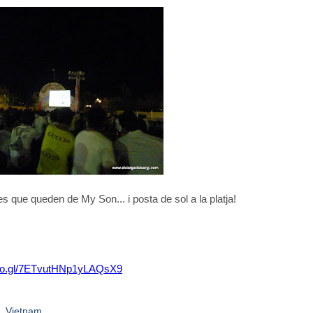
s que queden de My Son... i posta de sol a la platja!
.goo.gl/7ETvutHNp1yLAQsX9
,
Vietnam