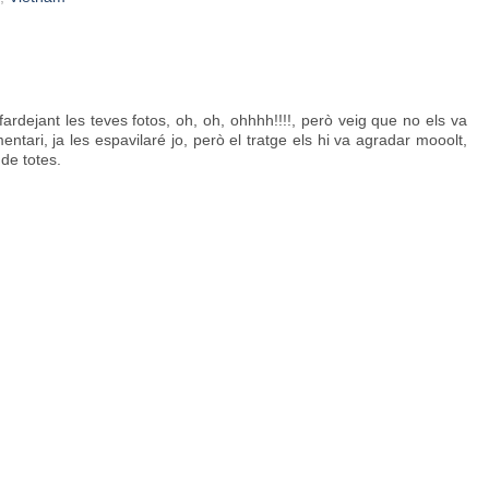
ardejant les teves fotos, oh, oh, ohhhh!!!!, però veig que no els va
tari, ja les espavilaré jo, però el tratge els hi va agradar mooolt,
de totes.