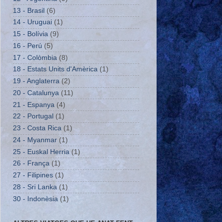
13 - Brasil
(6)
14 - Uruguai
(1)
15 - Bolívia
(9)
16 - Perú
(5)
17 - Colòmbia
(8)
18 - Estats Units d'Amèrica
(1)
19 - Anglaterra
(2)
20 - Catalunya
(11)
21 - Espanya
(4)
22 - Portugal
(1)
23 - Costa Rica
(1)
24 - Myanmar
(1)
25 - Euskal Herria
(1)
26 - França
(1)
27 - Filipines
(1)
28 - Sri Lanka
(1)
30 - Indonèsia
(1)