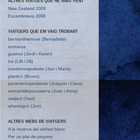
ALTRES VIATGES QUE HE ANAT FENT
New Zealand 2009
Escandinàvia 2008
VIATGERS QUE EM VAIG TROBANT
bernionthemove (Bernadette)
enmarxa
guainot (Jordi i Karen)
loz (Lilli i Oli)
nuestroviajealeste (Javi i Maria)
planbr1 (Bruno)
poramericaandando (Joaquín i Clara)
somiantdepeusaterra (Joan i Anna)
viatjant (Xavi)
whereisjon (Jon)
ALTRES WEBS DE VIATGERS
A la recerca del elefant blanc
Per un plat de pinyons