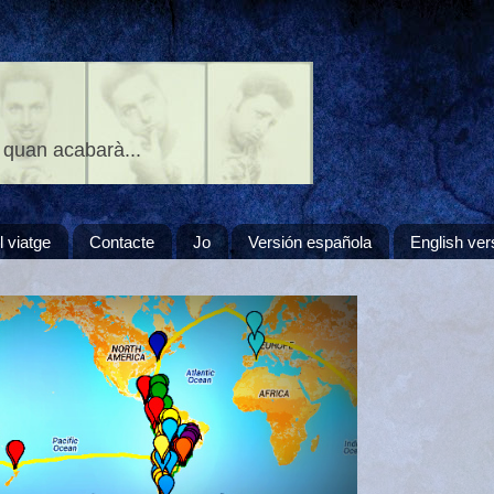
 quan acabarà...
l viatge
Contacte
Jo
Versión española
English ver