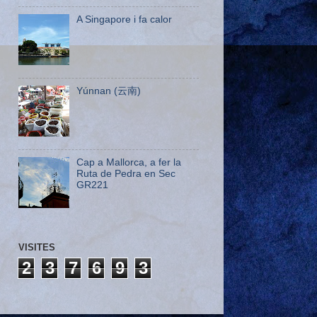
A Singapore i fa calor
Yúnnan (云南)
Cap a Mallorca, a fer la
Ruta de Pedra en Sec
GR221
VISITES
2
3
7
6
9
3