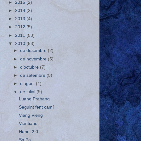
►
2015
(2)
►
2014
(2)
►
2013
(4)
►
2012
(5)
►
2011
(53)
▼
2010
(53)
►
de desembre
(2)
►
de novembre
(5)
►
d’octubre
(7)
►
de setembre
(5)
►
d’agost
(4)
▼
de juliol
(9)
Luang Prabang
Seguint fent camí
Viang Vieng
Vientiane
Hanoi 2.0
Sa Pa