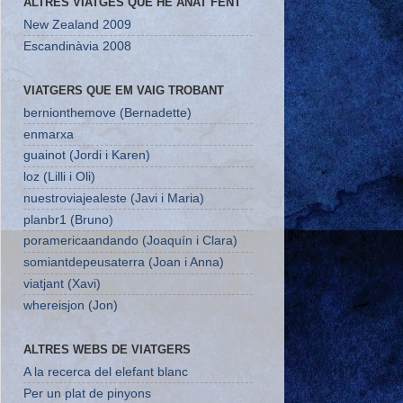
ALTRES VIATGES QUE HE ANAT FENT
New Zealand 2009
Escandinàvia 2008
VIATGERS QUE EM VAIG TROBANT
bernionthemove (Bernadette)
enmarxa
guainot (Jordi i Karen)
loz (Lilli i Oli)
nuestroviajealeste (Javi i Maria)
planbr1 (Bruno)
poramericaandando (Joaquín i Clara)
somiantdepeusaterra (Joan i Anna)
viatjant (Xavi)
whereisjon (Jon)
ALTRES WEBS DE VIATGERS
A la recerca del elefant blanc
Per un plat de pinyons