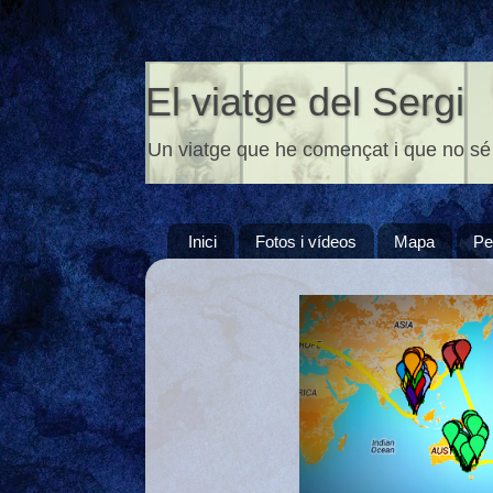
El viatge del Sergi
Un viatge que he començat i que no sé
Inici
Fotos i vídeos
Mapa
Pe