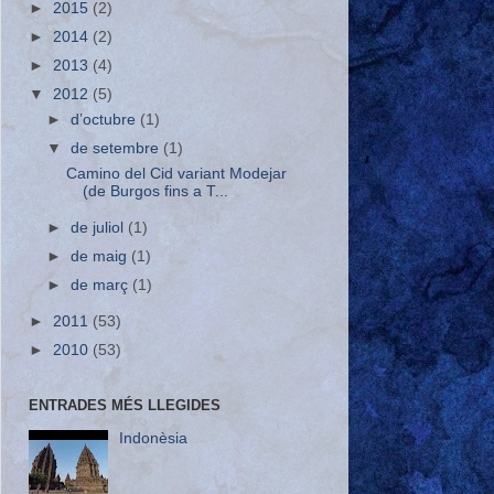
►
2015
(2)
►
2014
(2)
►
2013
(4)
▼
2012
(5)
►
d’octubre
(1)
▼
de setembre
(1)
Camino del Cid variant Modejar
(de Burgos fins a T...
►
de juliol
(1)
►
de maig
(1)
►
de març
(1)
►
2011
(53)
►
2010
(53)
ENTRADES MÉS LLEGIDES
Indonèsia