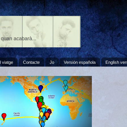
 quan acabarà...
l viatge
Contacte
Jo
Versión española
English ver