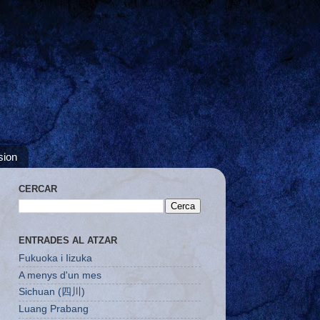
sion
CERCAR
ENTRADES AL ATZAR
Fukuoka i Iizuka
A menys d'un mes
Sichuan (四川)
Luang Prabang