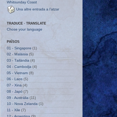
Whitsunday Coast
Una altre entrada a l'atzar
TRADUCE · TRANSLATE
Chose your language
PAÏSOS
01 - Singapore
(1)
02 - Malàisia
(5)
03 - Tailàndia
(4)
04 - Cambodja
(4)
05 - Vietnam
(8)
06 - Laos
(5)
07 - Xina
(4)
08 - Japó
(7)
09 - Austràlia
(11)
10 - Nova Zelanda
(1)
11 - Xile
(7)
12 - Argentina
(9)