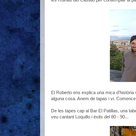
les Ruinas del Castillo per contemplar la pa
El Roberto ens explica una mica d'història s
alguna cosa. Anem de tapas i vi. Comence
De les tapes cap al Bar El Patillas, una tab
veu cantant Loquillo i èxits del 80 - 90...