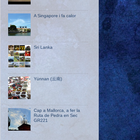
A Singapore i fa calor
Sri Lanka
Yúnnan (云南)
Cap a Mallorca, a fer la
Ruta de Pedra en Sec
GR221