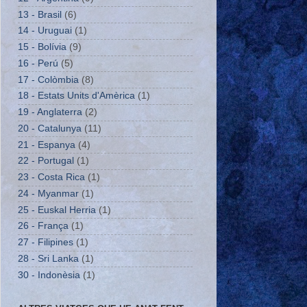
13 - Brasil
(6)
14 - Uruguai
(1)
15 - Bolívia
(9)
16 - Perú
(5)
17 - Colòmbia
(8)
18 - Estats Units d'Amèrica
(1)
19 - Anglaterra
(2)
20 - Catalunya
(11)
21 - Espanya
(4)
22 - Portugal
(1)
23 - Costa Rica
(1)
24 - Myanmar
(1)
25 - Euskal Herria
(1)
26 - França
(1)
27 - Filipines
(1)
28 - Sri Lanka
(1)
30 - Indonèsia
(1)