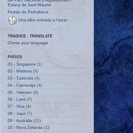
del Parc Nacional d’Aigüestortes i
Estany de Sant Maurici
Pedals de Pedraforca
Una altre entrada a l'atzar
TRADUCE · TRANSLATE
Chose your language
PAÏSOS
01 - Singapore
(1)
02 - Malàisia
(5)
03 - Tailàndia
(4)
04 - Cambodja
(4)
05 - Vietnam
(8)
06 - Laos
(5)
07 - Xina
(4)
08 - Japó
(7)
09 - Austràlia
(11)
10 - Nova Zelanda
(1)