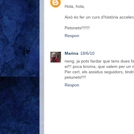
Hola, hola,
Això és fer un curs d'història acceler
Petonets!!!!!!!
Respon
Marina
18/6/10
neng, ja pots fardar que tens dues fa
ei!!! poca broma, que valem per un 
Per cert, els assidus seguidors, tin
petunets!!!!
Respon