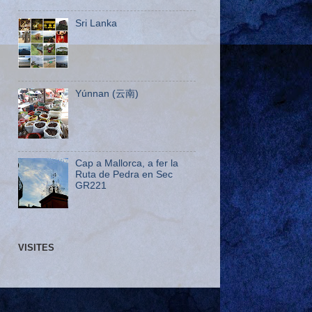
Sri Lanka
Yúnnan (云南)
Cap a Mallorca, a fer la
Ruta de Pedra en Sec
GR221
VISITES