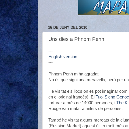
16 DE JUNY DEL 2010
Uns dies a Phnom Penh
---
English version
---
Phnom Penh m'ha agradat.
No és que sigui una meravella, però per un
He visitat els llocs on es pot imaginar c
en el original francès). El
Tuol Sleng Geno
torturar a més de 14000 persones, i
The Ki
Rouge van matar a milers de persones.
També he visitat alguns mercats de la ciu
(Russian Market) aquest últim molt més aut