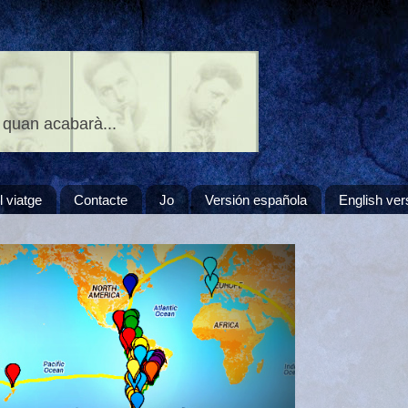
 quan acabarà...
l viatge
Contacte
Jo
Versión española
English ver