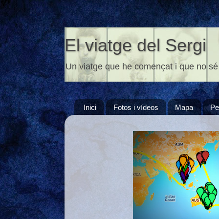
El viatge del Sergi
Un viatge que he començat i que no sé
Inici
Fotos i vídeos
Mapa
Pe