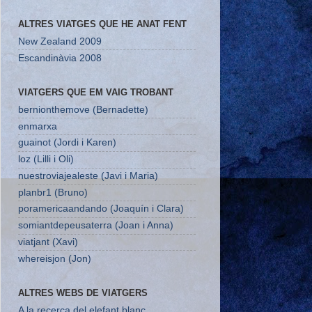
ALTRES VIATGES QUE HE ANAT FENT
New Zealand 2009
Escandinàvia 2008
VIATGERS QUE EM VAIG TROBANT
bernionthemove (Bernadette)
enmarxa
guainot (Jordi i Karen)
loz (Lilli i Oli)
nuestroviajealeste (Javi i Maria)
planbr1 (Bruno)
poramericaandando (Joaquín i Clara)
somiantdepeusaterra (Joan i Anna)
viatjant (Xavi)
whereisjon (Jon)
ALTRES WEBS DE VIATGERS
A la recerca del elefant blanc