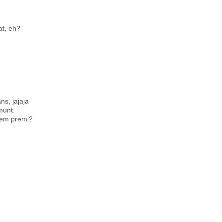
at, eh?
ns, jajaja
munt.
drem premi?