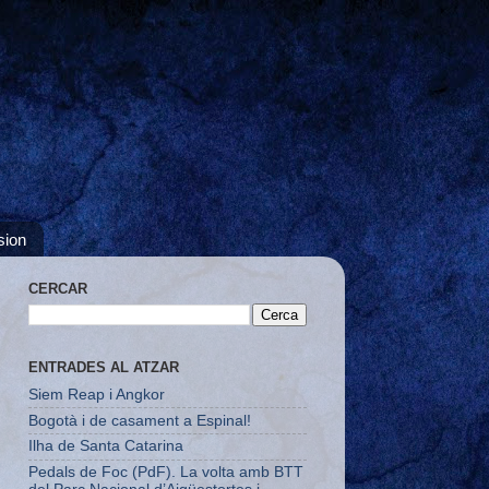
sion
CERCAR
ENTRADES AL ATZAR
Siem Reap i Angkor
Bogotà i de casament a Espinal!
Ilha de Santa Catarina
Pedals de Foc (PdF). La volta amb BTT