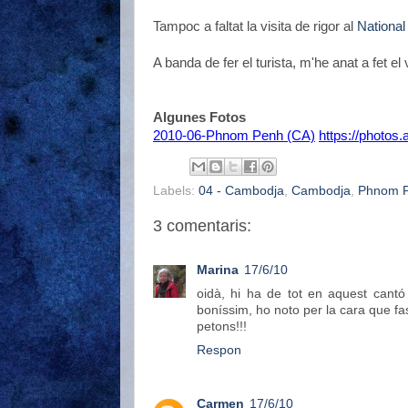
Tampoc a faltat la visita de rigor al
Nationa
A banda de fer el turista, m'he anat a fet el
Algunes Fotos
2010-06-Phnom Penh (CA)
https://photos
Labels:
04 - Cambodja
,
Cambodja
,
Phnom 
3 comentaris:
Marina
17/6/10
oidà, hi ha de tot en aquest cant
boníssim, ho noto per la cara que fas
petons!!!
Respon
Carmen
17/6/10