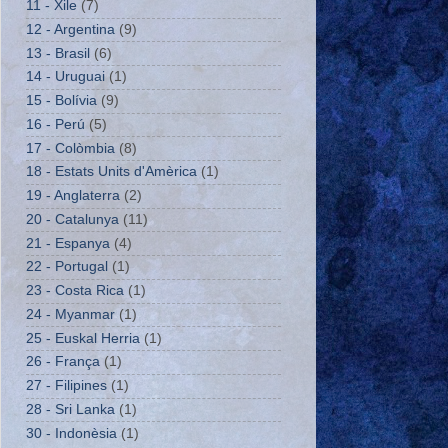
11 - Xile
(7)
12 - Argentina
(9)
13 - Brasil
(6)
14 - Uruguai
(1)
15 - Bolívia
(9)
16 - Perú
(5)
17 - Colòmbia
(8)
18 - Estats Units d'Amèrica
(1)
19 - Anglaterra
(2)
20 - Catalunya
(11)
21 - Espanya
(4)
22 - Portugal
(1)
23 - Costa Rica
(1)
24 - Myanmar
(1)
25 - Euskal Herria
(1)
26 - França
(1)
27 - Filipines
(1)
28 - Sri Lanka
(1)
30 - Indonèsia
(1)