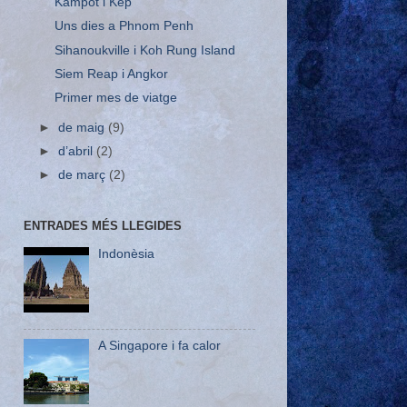
Kampot i Kep
Uns dies a Phnom Penh
Sihanoukville i Koh Rung Island
Siem Reap i Angkor
Primer mes de viatge
►
de maig
(9)
►
d’abril
(2)
►
de març
(2)
ENTRADES MÉS LLEGIDES
Indonèsia
A Singapore i fa calor