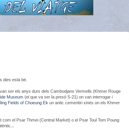
s dies està bé.
om van ser els anys durs dels Cambodjans Vermells (Khmer Rouge
cide Museum
(el que va ser la presó S-21) on van interrogar i
lling Fields of Choeung Ek
un antic cementiri xinès on els Khmer
tat com el Psar Thmei (Central Market) o el Psar Toul Tom Poung
èntic...