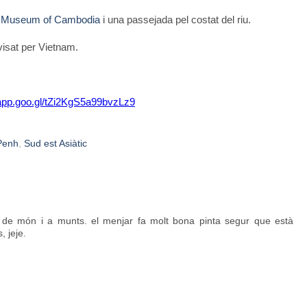
l Museum of Cambodia
i una passejada pel costat del riu.
 visat per Vietnam.
.app.goo.gl/tZi2KgS5a99bvzLz9
Penh
,
Sud est Asiàtic
ó de món i a munts. el menjar fa molt bona pinta segur que està
, jeje.